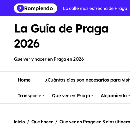
Saltar
Rompiendo
La calle mas estrecha de Praga
al
contenido
Praga en Navidad: Guía para vivi
La Guía de Praga
Free tour Praga en Español
2026
Itinerario del tranvía 22 de Prag
Que ver en Praga en 3 dias (itin
Que ver y hacer en Praga en 2026
5 castillos para visitar desde Pr
Prague Easter Markets (5 de abri
Home
¿Cuántos días son necesarios para visi
Donde alojarse en Praga: zonas 
Transporte
Que ver en Praga
Alojamiento
Las 10 mejores cervecerías arte
Que hacer en Praga – Guía defin
Inicio
Que hacer
Que ver en Praga en 3 dias (itiner