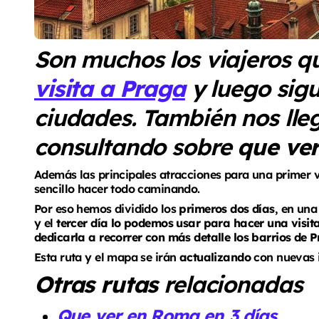
Son muchos los viajeros qu
visita a Praga
y luego sig
ciudades. También nos ll
consultando sobre
que ver
Además las principales atracciones para una primer v
sencillo hacer todo caminando.
Por eso hemos dividido los
primeros dos días
, en una
y el
tercer día lo podemos usar para hacer una visita
dedicarla a recorrer con más detalle los barrios de 
Esta ruta y el mapa se irán
actualizando
con nuevas i
Otras rutas
relacionadas
Que ver en Roma en 3 días