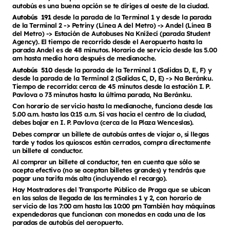
autobús es una buena opción se te diriges al oeste de la ciudad.
Autobús 191
desde la parada de la Terminal 1 y desde la parada
de la Terminal 2 -> Petriny (Línea A del Metro) -> Andel (Línea B
del Metro) -> Estación de Autobuses Na Knížecí (parada Student
Agency). El tiempo de recorrido desde el Aeropuerto hasta la
parada Andel es de 48 minutos. Horario de servicio desde las 5.00
am hasta media hora después de medianoche.
Autobús 510
desde la parada de la Terminal 1 (Salidas D, E, F) y
desde la parada de la Terminal 2 (Salidas C, D, E) -> Na Beránku.
Tiempo de recorrido: cerca de 45 minutos desde la estación I. P.
Pavlova o 73 minutos hasta la última parada, Na Beránku.
Con horario de servicio hasta la medianoche, funciona desde las
5.00 a.m. hasta las 0:15 a.m. Si vas hacia el centro de la ciudad,
debes bajar en I. P. Pavlova (cerca de la Plaza Wenceslas).
Debes comprar un billete de autobús antes de viajar o, si llegas
tarde y todos los quioscos están cerrados, compra directamente
un billete al conductor.
Al comprar un billete al conductor, ten en cuenta que sólo se
acepta efectivo (no se aceptan billetes grandes) y tendrás que
pagar una tarifa más alta (incluyendo el recargo).
Hay Mostradores del Transporte Público de Praga que se ubican
en las salas de llegada de las terminales 1 y 2, con horario de
servicio de las 7:00 am hasta las 10:00 pm También hay máquinas
expendedoras que funcionan con monedas en cada una de las
paradas de autobús del aeropuerto.