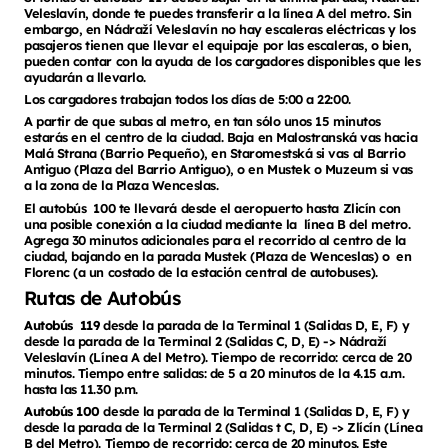
Veleslavín, donde te puedes transferir a la línea A del metro. Sin
embargo, en Nádraží Veleslavín no hay escaleras eléctricas y los
pasajeros tienen que llevar el equipaje por las escaleras, o bien,
pueden contar con la ayuda de los cargadores disponibles que les
ayudarán a llevarlo.
Los cargadores trabajan todos los días de 5:00 a 22:00.
A partir de que subas al metro, en tan sólo unos 15 minutos
estarás en el centro de la ciudad. Baja en Malostranská vas hacia
Malá Strana (Barrio Pequeño), en Staromestská si vas al Barrio
Antiguo (Plaza del Barrio Antiguo), o en Mustek o Muzeum si vas
a la zona de la Plaza Wenceslas.
El autobús 100 te llevará desde el aeropuerto hasta Zlicín con
una posible conexión a la ciudad mediante la línea B del metro.
Agrega 30 minutos adicionales para el recorrido al centro de la
ciudad, bajando en la parada Mustek (Plaza de Wenceslas) o en
Florenc (a un costado de la estación central de autobuses).
Rutas de Autobús
Autobús 119
desde la parada de la Terminal 1 (Salidas D, E, F) y
desde la parada de la Terminal 2 (Salidas C, D, E) -> Nádraží
Veleslavín (Línea A del Metro). Tiempo de recorrido: cerca de 20
minutos. Tiempo entre salidas: de 5 a 20 minutos de la 4.15 a.m.
hasta las 11.30 p.m.
Autobús 100
desde la parada de la Terminal 1 (Salidas D, E, F) y
desde la parada de la Terminal 2 (Salidas t C, D, E) -> Zlícín (Línea
B del Metro). Tiempo de recorrido: cerca de 20 minutos. Este