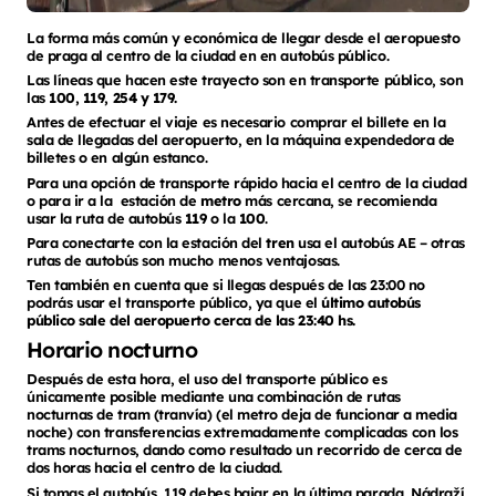
La forma más común y económica de llegar desde el aeropuesto
de praga al centro de la ciudad en en autobús público.
Las líneas que hacen este trayecto son en transporte público, son
las
100, 119, 254 y 179.
Antes de efectuar el viaje es necesario comprar el billete en la
sala de llegadas del aeropuerto, en la máquina expendedora de
billetes o en algún estanco.
Para una opción de transporte rápido hacia el centro de la ciudad
o para ir a la estación de
metro
más cercana, se recomienda
usar la ruta de autobús
119
o la
100
.
Para conectarte con la estación del
tren
usa el autobús AE – otras
rutas de autobús son mucho menos ventajosas.
Ten también en cuenta que si llegas después de las 23:00 no
podrás usar el transporte público, ya que el
último autobús
público sale del aeropuerto cerca de las 23:40 hs.
Horario nocturno
Después de esta hora, el uso del transporte público es
únicamente posible mediante una combinación de rutas
nocturnas de tram (tranvía) (el metro deja de funcionar a media
noche) con transferencias extremadamente complicadas con los
trams nocturnos, dando como resultado un recorrido de cerca de
dos horas hacia el centro de la ciudad.
Si tomas el autobús 119 debes bajar en la última parada, Nádraží