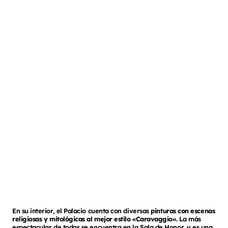
En su interior, el Palacio cuenta con diversas
pinturas con escenas
religiosas y mitológicas al mejor estilo «Caravaggio»
. La más
espectacular de todas se encuentra en la Sala de Honor, y es una