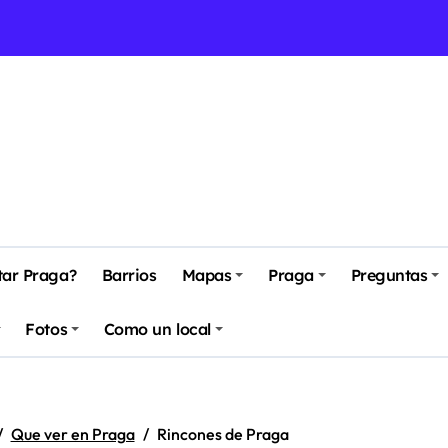
r la magia de un cuento
a
erario + lugares + eventos 2026)
aga
l – 20 de abril de 2025)
tar Praga?
Barrios
Mapas
Praga
Preguntas
y mejores opciones (2025)
Fotos
Como un local
sanales de Praga (2025)
itiva con más de 125 lugares y eventos para 2026
Que ver en Praga
Rincones de Praga