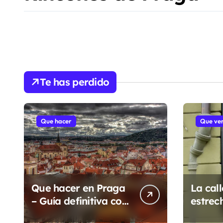
Te has perdido
Que hacer
Que ve
Que hacer en Praga
La cal
– Guía definitiva con
estrec
más de 125 lugares y