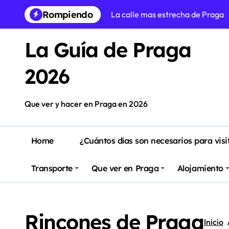
Saltar
Rompiendo
La calle mas estrecha de Praga
al
contenido
Praga en Navidad: Guía para vivi
La Guía de Praga
Free tour Praga en Español
2026
Itinerario del tranvía 22 de Prag
Que ver en Praga en 3 dias (itin
Que ver y hacer en Praga en 2026
5 castillos para visitar desde Pr
Prague Easter Markets (5 de abri
Home
¿Cuántos días son necesarios para visi
Donde alojarse en Praga: zonas 
Transporte
Que ver en Praga
Alojamiento
Las 10 mejores cervecerías arte
Que hacer en Praga – Guía defin
Rincones de Praga
Inicio