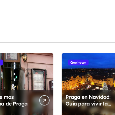
r
Que hacer
le mas
Praga en Navidad:
ha de Praga
Guía para vivir la
magia de un cuento