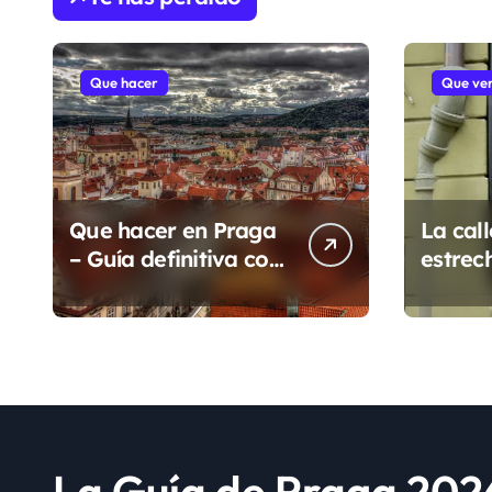
Que hacer
Que ve
Que hacer en Praga
La cal
– Guía definitiva con
estrec
más de 125 lugares y
eventos para 2026
La Guía de Praga 202