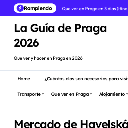
Saltar
Rompiendo
Que ver en Praga en 3 dias (itin
al
contenido
5 castillos para visitar desde Pr
La Guía de Praga
Prague Easter Markets (5 de abri
2026
Donde alojarse en Praga: zonas 
Las 10 mejores cervecerías arte
Que ver y hacer en Praga en 2026
Que hacer en Praga – Guía defin
Home
¿Cuántos días son necesarios para visi
Transporte
Que ver en Praga
Alojamiento
Mercado de Havelsk