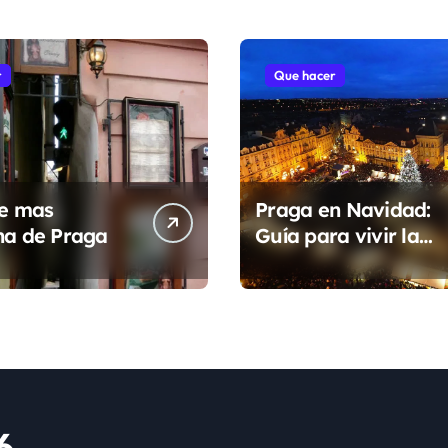
r
Que hacer
le mas
Praga en Navidad:
ha de Praga
Guía para vivir la
magia de un cuento
6