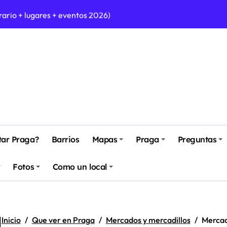
erario + lugares + eventos 2026)
aga
l – 20 de abril de 2025)
y mejores opciones (2025)
sanales de Praga (2025)
itiva con más de 125 lugares y eventos para 2026
tar Praga?
Barrios
Mapas
Praga
Preguntas
Fotos
Como un local
á
Inicio
Que ver en Praga
Mercados y mercadillos
Mercad