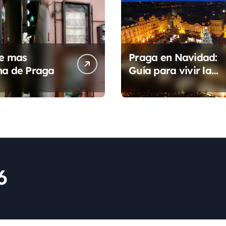
le mas
Praga en Navidad:
ha de Praga
Guía para vivir la
magia de un cuento
6