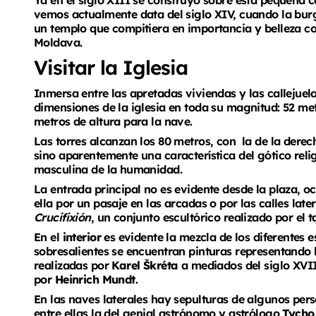
Ya en el siglo XIII se construyó sobre esta pequeña c
vemos actualmente data del siglo XIV, cuando la burg
un templo que compitiera en importancia y belleza con 
Moldava.
Visitar la Iglesia
Inmersa entre las apretadas viviendas y las callejuelas
dimensiones de la iglesia en toda su magnitud: 52 me
metros de altura para la nave.
Las torres alcanzan los 80 metros, con la de la derec
sino aparentemente una característica del gótico reli
masculina de la humanidad.
La entrada principal no es evidente desde la plaza, o
ella por un pasaje en las arcadas o por las calles later
Crucifixión
, un conjunto escultórico realizado por el t
En el
interior
es evidente la mezcla de los diferentes e
sobresalientes se encuentran pinturas representando 
realizadas por
Karel Škréta
a mediados del siglo XVII
por
Heinrich Mundt
.
En las naves laterales hay sepulturas de algunos pers
entre ellas la del genial astrónomo y astrólogo
Tycho