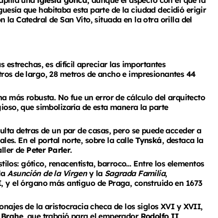
apilla una
iglesia gótica,
aunque el aspecto con el que la
uesía que habitaba esta parte de la ciudad decidió erigir
la Catedral de San Vito, situada en la otra orilla del
 estrechas, es difícil apreciar las importantes
tros de largo, 28 metros de ancho e impresionantes 44
ha más robusta. No fue un error de cálculo del arquitecto
gioso, que simbolizaría de esta manera la parte
culta detras de un par de casas, pero se puede acceder a
ales. En el portal norte, sobre la calle
Tynská
, destaca la
aller de
Peter Parler
.
stilos: gótico, renacentista, barroco… Entre los elementos
la
Asunción de la Virgen
y la
Sagrada Familia
,
, y el órgano más antiguo de Praga, construido en 1673
onajes de la aristocracia checa de los siglos XVI y XVII,
 Brahe
, que trabajó para el emperador
Rodolfo II