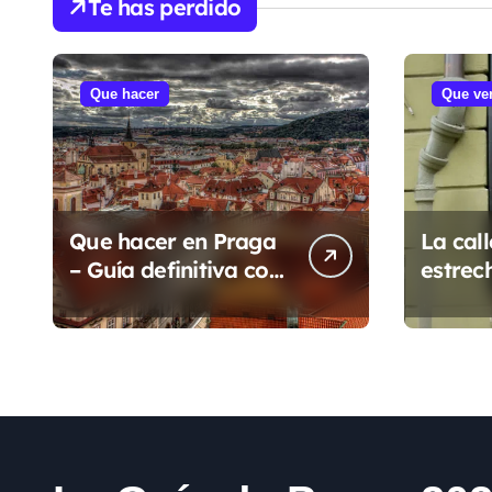
Te has perdido
Que hacer
Que ve
Que hacer en Praga
La cal
– Guía definitiva con
estrec
más de 125 lugares y
eventos para 2026