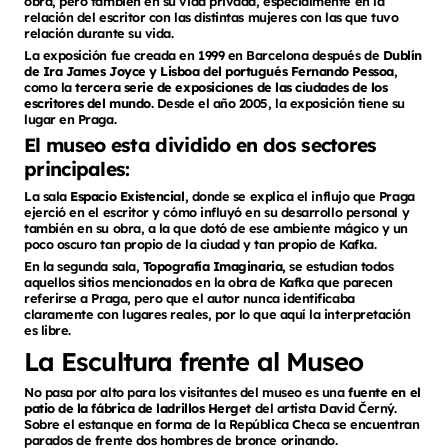
obra, pero también en su vida privada, especialmente en la
relación del escritor con las distintas mujeres con las que tuvo
relación durante su vida.
La exposición fue creada en 1999 en Barcelona después de
Dublín
de Ira James Joyce y Lisboa del portugués Fernando Pessoa
,
como la
tercera serie de exposiciones de las ciudades de los
escritores del mundo.
Desde el año 2005, la exposición tiene su
lugar en Praga.
El museo esta dividido en dos sectores
principales:
La sala
Espacio Existencial,
donde se explica el influjo que Praga
ejerció en el escritor y cómo influyó en su desarrollo personal y
también en su obra, a la que dotó de ese ambiente mágico y un
poco oscuro tan propio de la ciudad y tan propio de Kafka.
En la segunda sala,
Topografía Imaginaria,
se estudian todos
aquellos sitios mencionados en la obra de Kafka que parecen
referirse a Praga, pero que el autor nunca identificaba
claramente con lugares reales, por lo que aquí la interpretación
es libre.
La Escultura frente al Museo
No pasa por alto para los visitantes del museo es una
fuente en el
patio de la fábrica de ladrillos Herget
del artista David Černý.
Sobre el estanque en forma de la República Checa se encuentran
parados de frente dos hombres de bronce orinando.