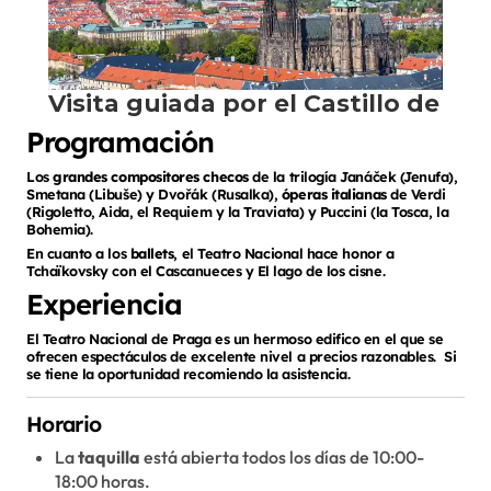
Programación
Los
grandes compositores checos
de la trilogía Janáček (Jenufa),
Smetana (Libuše) y Dvořák (Rusalka),
óperas italianas
de Verdi
(Rigoletto, Aida, el Requiem y la Traviata) y Puccini (la Tosca, la
Bohemia).
En cuanto a los
ballets
, el Teatro Nacional hace honor a
Tchaïkovsky con el Cascanueces y El lago de los cisne.
Experiencia
El Teatro Nacional de Praga es un hermoso edifico en el que se
ofrecen espectáculos de excelente nivel a precios razonables. Si
se tiene la oportunidad recomiendo la asistencia.
Horario
La
taquilla
está abierta todos los días de 10:00-
18:00 horas.