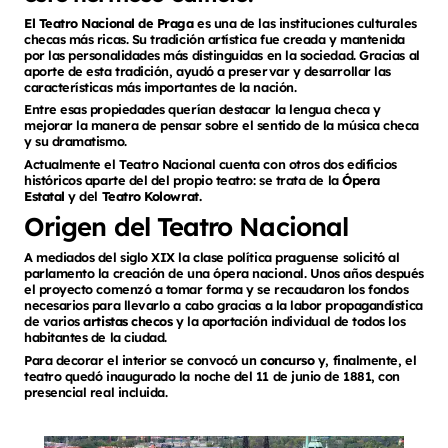
El Teatro Nacional de Praga
es una de las instituciones culturales
checas más ricas. Su tradición artística fue creada y mantenida
por las personalidades más distinguidas en la sociedad. Gracias al
aporte de esta tradición, ayudó a preservar y desarrollar las
características más importantes de la nación.
Entre esas propiedades querían destacar la lengua checa y
mejorar la manera de pensar sobre el sentido de la música checa
y su dramatismo.
Actualmente el Teatro Nacional cuenta con otros dos edificios
históricos aparte del del propio teatro: se trata de la
Ópera
Estatal
y del
Teatro Kolowrat.
Origen del Teatro Nacional
A mediados del siglo XIX la clase política praguense solicitó al
parlamento la creación de una ópera nacional. Unos años después
el proyecto comenzó a tomar forma y se recaudaron los fondos
necesarios para llevarlo a cabo gracias a la labor propagandística
de varios
artistas checos
y la aportación individual de todos los
habitantes de la ciudad.
Para decorar el interior se convocó un
concurso
y, finalmente, el
teatro quedó inaugurado la noche del 11 de junio de 1881, con
presencial real incluida.