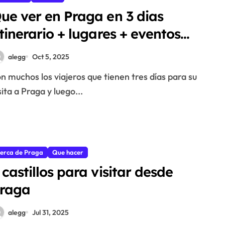
ue ver en Praga en 3 dias
itinerario + lugares + eventos
026)
alegg
Oct 5, 2025
sita a Praga y luego...
erca de Praga
Que hacer
 castillos para visitar desde
raga
alegg
Jul 31, 2025