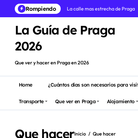
Saltar
Rompiendo
La calle mas estrecha de Praga
al
contenido
Praga en Navidad: Guía para vivi
La Guía de Praga
Free tour Praga en Español
2026
Itinerario del tranvía 22 de Prag
Que ver en Praga en 3 dias (itin
Que ver y hacer en Praga en 2026
5 castillos para visitar desde Pr
Prague Easter Markets (5 de abri
Home
¿Cuántos días son necesarios para visi
Donde alojarse en Praga: zonas 
Transporte
Que ver en Praga
Alojamiento
Las 10 mejores cervecerías arte
Que hacer en Praga – Guía defin
Que hacer
Inicio
Que hacer