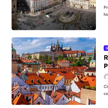
Praga resulta ideal para recorrerla andando. Su centro
hi
Q
R
P
Ciudad Pequeña (Malá Strana) es uno de los barrios que
co