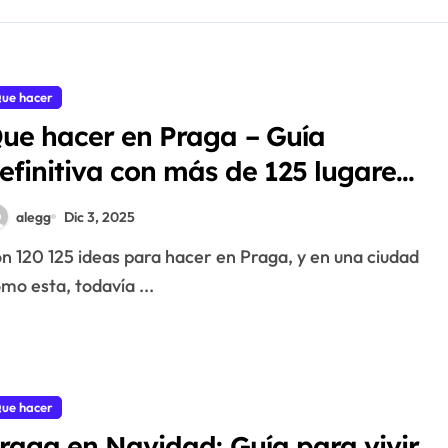
ue hacer
ue hacer en Praga – Guía
efinitiva con más de 125 lugares
 eventos para 2026
alegg
Dic 3, 2025
mo esta, todavía ...
ue hacer
raga en Navidad: Guía para vivir