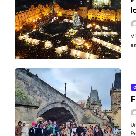
l
Visitar Praga en Navidad es adentrarse en un
es
Q
F
Uno de los mejores free tours que puedes hacer en
Pr