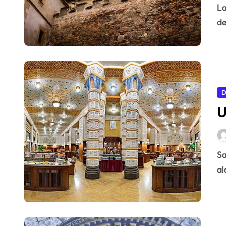
La ciudad de Praga tiene uno de los castillos más bellos
de
D
U
Saber que por aqui paso algun tarde Kafka ya me
al