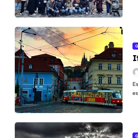
Q
I
Esta guía de la ruta 22 del tranvía de Praga para 2026
es
Q