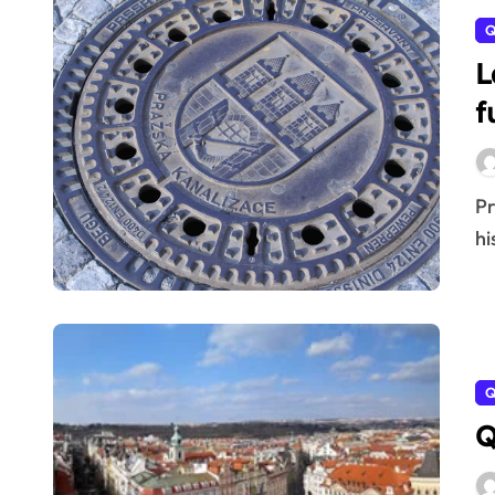
Q
L
f
Praga, con su majestuosa arquitectura y su vibrante
hi
Q
Q