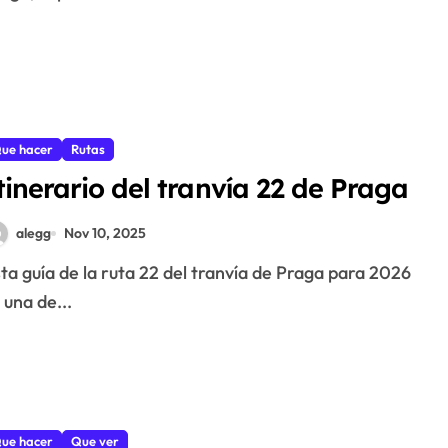
ue hacer
Rutas
tinerario del tranvía 22 de Praga
alegg
Nov 10, 2025
 una de...
ue hacer
Que ver